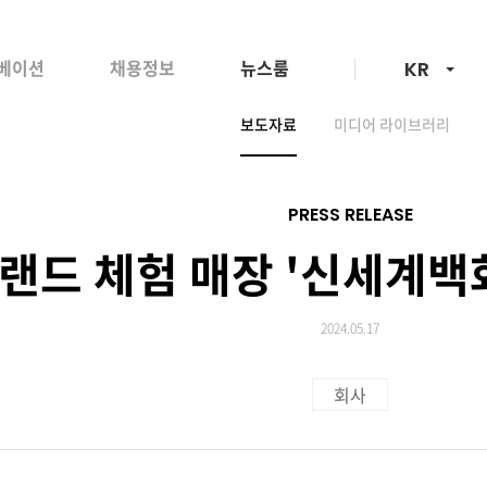
언어선택
베이션
채용정보
뉴스룸
KR
보도자료
미디어 라이브러리
PRESS RELEASE
브랜드 체험 매장 '신세계백
2024.05.17
회사