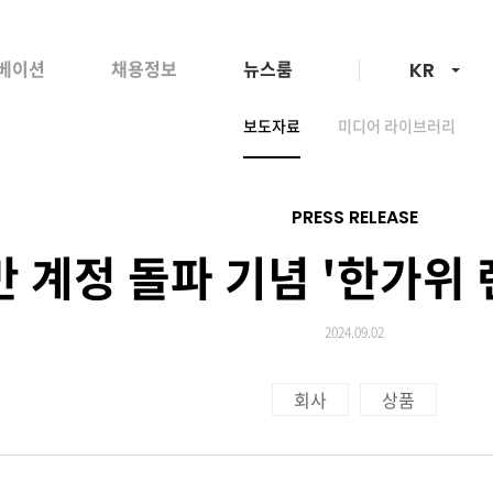
언어선택
베이션
채용정보
뉴스룸
KR
보도자료
미디어 라이브러리
PRESS RELEASE
0만 계정 돌파 기념 '한가위
2024.09.02
회사
상품