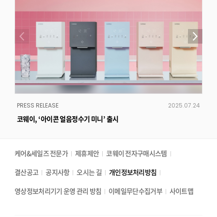
PRESS RELEASE
2025.07.24
PRE
코웨이, ‘아이콘 얼음정수기 미니’ 출시
코웨
케어&세일즈 전문가
제휴제안
코웨이 전자구매시스템
결산공고
공지사항
오시는 길
개인정보처리방침
영상정보처리기기 운영 관리 방침
이메일무단수집거부
사이트맵