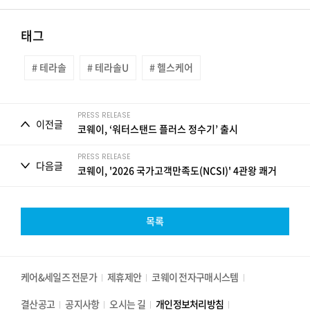
태그
# 테라솔
# 테라솔U
# 헬스케어
PRESS RELEASE
이전글
코웨이, ‘워터스탠드 플러스 정수기’ 출시
PRESS RELEASE
다음글
코웨이, '2026 국가고객만족도(NCSI)' 4관왕 쾌거
목록
케어&세일즈 전문가
제휴제안
코웨이 전자구매시스템
결산공고
공지사항
오시는 길
개인정보처리방침