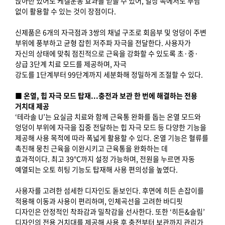
앉아만 있어도 케겔운동 효과를 얻을 수 있어, 일상 속에서도 부담
없이 활용할 수 있는 것이 장점이다.
신제품은 6개의 자극점과 3쌍의 채널 구조로 회음부 및 엉덩이 주변
부위에 풍부하고 균형 잡힌 저주파 자극을 전달한다. 사용자가
자신의 상태에 맞춰 점진적으로 근육을 강화할 수 있도록 초·중·
상급 3단계 치료 모드를 제공하며, 자극
강도를 1단계부터 99단계까지 세분화해 정밀하게 조절할 수 있다.
■ 온열, 힙 자극 모드 탑재...충전과 보관 한 번에 해결하는 전용
거치대 제공
‘테라솔 U’는 요실금 치료와 함께 근육통 완화를 돕는 온열 모드와
엉덩이 부위에 자극을 집중 전달하는 힙 자극 모드 등 다양한 기능을
제공해 사용 목적에 따라 폭넓게 활용할 수 있다. 온열 기능은 혈류를
촉진해 뭉친 근육을 이완시키고 근육통을 완화하는 데
효과적이다. 최고 39℃까지 설정 가능하며, 전원을 누르면 자동
예열되는 오토 히팅 기능도 탑재해 사용 편의성을 높였다.
사용자를 고려한 섬세한 디자인도 돋보인다. 후면에 히든 손잡이를
적용해 이동과 사용이 편리하며, 인체곡선을 고려한 바디핏
디자인은 안정적인 착좌감과 밀착감을 선사한다. 또한 ‘히든&슬림’
디자인의 전용 거치대를 제공해 사용 후 충전부터 보관까지 관리가