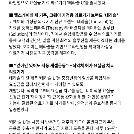
라인업으로 요실금 치료 의료기기 ‘테라솔 U’를 출시했다.
■ 헬스케어의 새 기준, 코웨이 가정용 의료기기 브랜드 ‘테라솔’
코웨이의 가정용 의료기기 신규 브랜드 ‘테라솔(Therasol)’은
치료를 뜻하는 테라피(Therapy)와 해결책을 의미하는 솔루션
(Solution)의 합성어다. 집에서 손쉽게 활용할 수 있는 의료기기를
통해 고객의 건강한 삶을 위한 최적의 솔루션을 제공하겠다는 의미를
담았다. 코웨이는 테라솔을 기반으로 라인업을 확대해 가정용
의료기기 시장을 적극 공략할 계획이다.
■ “앉아만 있어도 자동 케겔운동”…식약처 허가 요실금 치료
의료기기
테라솔의 첫 제품 ‘테라솔 U’는 중장년층의 일상을 위협하는
요실금을 집에서 간편하게 케어할 수 있도록
개발됐다. 식약처로부터 요실금 치료를 돕는 ‘비이식형 요실금
신경근 전기 자극 장치’와 근육통 완화를 위한 ‘개인용 온열기’
기능이 결합된 의료기기로 허가를 받아, 안전성과 유효성을 동시에
입증받았다.
‘테라솔 U’는 사용 시 반복적인 저주파 자극이 골반저근과 주변
근육을 수축·이완시켜 요실금 치료에 도움을 준다. 하루 15분간