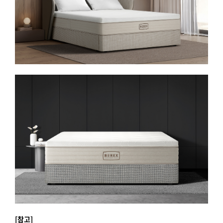
[
참고]