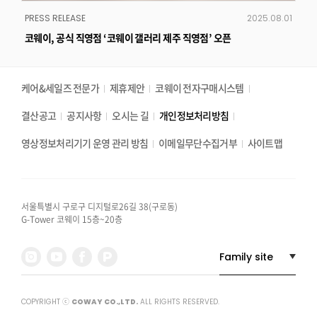
PRESS RELEASE
2025.08.01
PRE
코웨이, 공식 직영점 ‘코웨이 갤러리 제주 직영점’ 오픈
코웨
케어&세일즈 전문가
제휴제안
코웨이 전자구매시스템
결산공고
공지사항
오시는 길
개인정보처리방침
영상정보처리기기 운영 관리 방침
이메일무단수집거부
사이트맵
서울특별시 구로구 디지털로26길 38(구로동)
G-Tower 코웨이 15층~20층
COPYRIGHT ⓒ
COWAY CO.,LTD.
ALL RIGHTS RESERVED.