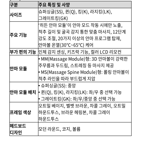
구분
주요 특징 및 사양
슈퍼싱글(SS), 퀸(Q), 킹(K), 라지킹(LK),
사이즈
그레이트킹(GK)
‘히든 안마 모듈’이 안마 모드 작동 시에만 노출,
척추 길이 및 굴곡 감지 통한 맞춤 마사지, 12단계
주요 기능
강도 조절, 20가지 이상의 안마 프로그램 탑재,
안마볼 온열(30℃~65℃) 케어
부가 편의 기능
인체 감지 센싱, 키즈락 기능, 컬러 LCD 리모컨
• MM(Massage Module)형: 3D 안마볼이 강력한
주무름과 두드림, 스트레칭 등 마사지 제공
안마 모듈
• MS(Massage Spine Module)형: 롤링 안마볼이
척추 라인을 따라 부드럽게 지압
• 슈퍼싱글(SS): 중앙
안마 모듈 배치
• 퀸(Q), 킹(K), 라지킹(LK): 좌/우 중 선택 가능
• 그레이트킹(GK): 좌/우/중앙 중 선택 가능
오트밀 베이지, 벨벳 브라운, 차콜 그레이, 오트밀
프레임 색상
하운드투스, 브라운 헤링본, 차콜 그레이
하운드투스
헤드보드
모던 라운드, 코지, 볼륨
디자인