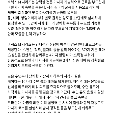
비렉스 M 시리즈는 강력한 전문 마사지 기술력으로 근육을 부드럽게
이완시키며 숙면을 돕는다. 척추 길이와 굴곡을 자동으로 감지해
체형에 최적화된 맞춤 마사지를 제공하며 목부터
등, 허리, 엉덩이까지 부위별로 원하는 강도를 12단계로 섬세하게
설정할 수 있다. 안마 취향에 따라 강력한 주무름과 두드림 기능을
갖춘 ‘MM형’과 척추 라인을 따라 부드럽게 지압해주는 ‘MS형’ 중
안마 모듈을 선택 가능하다.
비렉스 M 시리즈는 컨디션과 취향에 따른 다양한 안마 프로그램을
제공한다. △전신, 척추, 혈자리 등을 밀착 케어하는 3가지 기본 테마
△심신을 편안하게 감싸주는 4가지 힐링 테마 △특정 부위에
집중적으로 온열과 마사지를 제공하는 3가지 집중 테마 등 상황별로
여러가지 모드를 선택할 수 있다.
깊은 수면부터 상쾌한 기상까지 하루의 시작과 끝을
케어하는 10가지 수면 특화 테마도 탑재했다. 취침 전에는 온열볼로
신체를 따뜻하게 데워 피로를 효과적으로 풀어주며, 수면 유도에
최적화된 마사지를 통해 깊은 잠으로 이끈다. 수면 유도 음원과 힐링
애니메이션 기능이 더해져 시청각적 긴장을 풀고 숙면을
도와준다. 아침이 되면 미리 설정해 둔 시각에 알람과 함께 자동으로
마사지 코스를 실행시켜 밤새 경직된 몸을 부드럽게 깨워주고