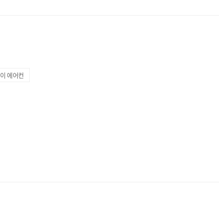
PRESS RELEASE
코웨이, 상반기에만 코웨
10곳 신규 출점… 전국 고
강화
걸이 에어컨
더보기