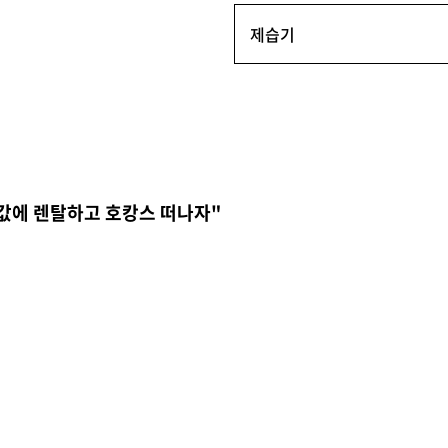
PRESS RELEASE
코웨이 서비스매니저, 기지
고령 어르신 보이스피싱 피
더보기
반값에 렌탈하고 호캉스 떠나자"
2026.07.27