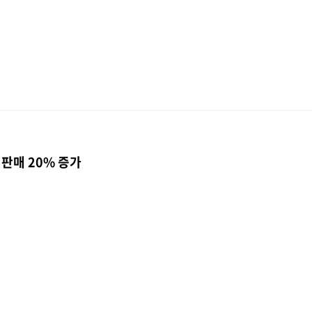
2026.07.22
PRESS RELEASE
코웨이 아이콘 얼음정수기 
‘올해의 에너지위너상’ 에
수상
 판매 20% 증가
더보기