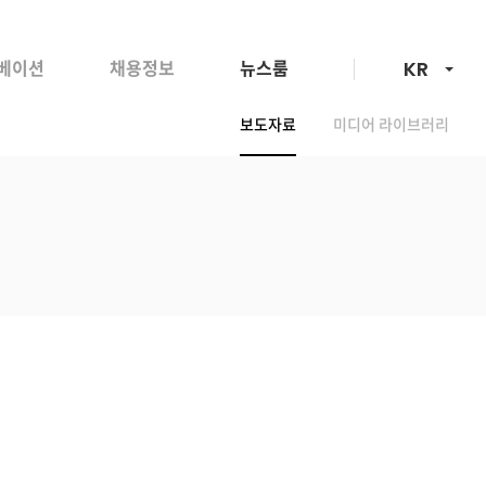
언어선택
베이션
채용정보
뉴스룸
KR
보도자료
미디어 라이브러리