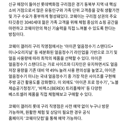
신규 매장이 들어선 롯데백화점 구리점은 경기 동북부 지역 내 핵심
소비 거점으로서 많은 유동인구와 가족 단위 고객층을 갖춰 생활가전
및 가구 수요가 풍부하게 형성돼있다. 코웨이는 구리점 상권의 주요
타깃층인 3040세대 젊은 가족 고객을 위해 체험 중심의 쇼핑 공간을
마련하고 코웨이만의 혁신 기술력을 직접 느껴볼 수 있도록 한다는
방침이다.
코웨이 갤러리 구리 직영점에서는 ‘아이콘 얼음정수기 스탠다드•
미니•오리지널’ 등 세분화된 얼음정수기 라인업을 기반으로 크기 및
얼음 사용량에 따라 최적의 제품을 선택할 수 있다. 아이콘
얼음정수기 스탠다드는 가로 사이즈와 디자인은 유지하면서도 얼음
저장 용량을 기존 대비 약 49% 늘려 사용 편의성을 높였고, 아이콘
얼음정수기 미니는 국내 얼음정수기 중 가장 작은 사이즈를 구현해
주방 공간 활용도를 강화했다. 이 외에도 ‘아이콘 프로 정수기’, ‘노블
제습공기청정기’, ‘비렉스(BEREX) 트리플체어’ 등 다양한
베스트셀러 제품을 직접 체험해보고 구매할 수 있다.
코웨이 갤러리 롯데 구리 직영점은 사전 예약 없이 누구나 방문
가능하며, 원활한 체험 및 상담이 필요한 경우 공식
홈페이지 ‘코웨이닷컴’을 통해 예약 가능하다.