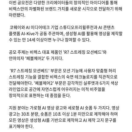
이번 공모전은 다양한 크리에이터들의 창의적인 아이디어를 통해
비렉스만의 차별화된 브랜드 가치를 새로운 시각으로 전달하기 위해
마련됐다.
코웨이와 AI 미디어테크 기업 스튜디오프리윌루전과 AI 콘텐츠
플랫폼 AI-Kive가 공동 주관하며, 생성형 AI를 활용해 영상을 제작할
수 있는 만 14세 이상이면 누구나 참여할 수 있다.
공모 주제는 비렉스 대표 제품인 'R7 스트레칭 모션베드'와
안마의자 '페블체어2' 두 가지다.
'R7 스트레칭 모션베드' 부문은 모션 기능에 사용자 맞춤형 허리
스트레칭 기능을 결합한 비렉스의 숙면 테크놀로지를 직관적으로
전달해야한다. '페블체어2' 부문은 감각적인 실루엣과 6가지 색상
라인업으로 공간에 자연스럽게 어우러지는 미적 비주얼을
창의적으로 표현하는 데 중점을 둔다.
지원 분야는 가로형 AI 영상 광고와 세로형 AI 숏폼 두 가지다. 영상
광고는 30초 분량, 숏폼은 10초 이상 1분 미만으로 제작해야 하며
모든 영상은 생성형 AI를 기반으로 제작하고 AI 제작 고지 문구를
표기해야 한다.